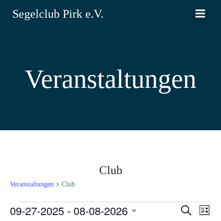
Zum
Segelclub Pirk e.V.
Inhalt
springen
Veranstaltungen
Club
Veranstaltungen
Club
Veranstaltungen
09-27-2025
 - 
08-08-2026
V
V
Suche
Liste