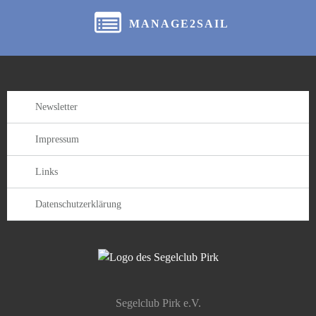
a
MANAGE2SAIL
t
i
o
Newsletter
n
Impressum
Links
Datenschutzerklärung
Segelclub Pirk e.V.