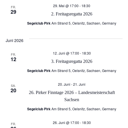
u
29. Mai @ 17:00
-
18:30
n
FR.
29
2. Freitagsregatta 2026
n
g
Segelclub Pirk
Am Strand 5, Oelsnitz, Sachsen, Germany
g
A
Juni 2026
e
n
12. Juni @ 17:00
-
18:30
FR.
n
s
12
3. Freitagsregatta 2026
S
i
Segelclub Pirk
Am Strand 5, Oelsnitz, Sachsen, Germany
c
u
20. Juni
-
21. Juni
SA.
20
26. Pirker Finntage 2026 – Landesmeisterschaft
h
c
Sachsen
Segelclub Pirk
Am Strand 5, Oelsnitz, Sachsen, Germany
t
h
e
26. Juni @ 17:00
-
18:30
FR.