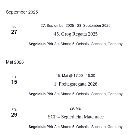
Datum
e
e
wählen.
September 2025
r
r
27. September 2025
-
28. September 2025
SA.
27
a
45. Grog Regatta 2025
a
Segelclub Pirk
Am Strand 5, Oelsnitz, Sachsen, Germany
n
n
s
Mai 2026
s
t
15. Mai @ 17:00
-
18:30
FR.
t
15
1. Freitagsregatta 2026
a
a
Segelclub Pirk
Am Strand 5, Oelsnitz, Sachsen, Germany
l
l
29. Mai
FR.
29
t
SCP – Seglerheim Matchrace
t
Segelclub Pirk
Am Strand 5, Oelsnitz, Sachsen, Germany
u