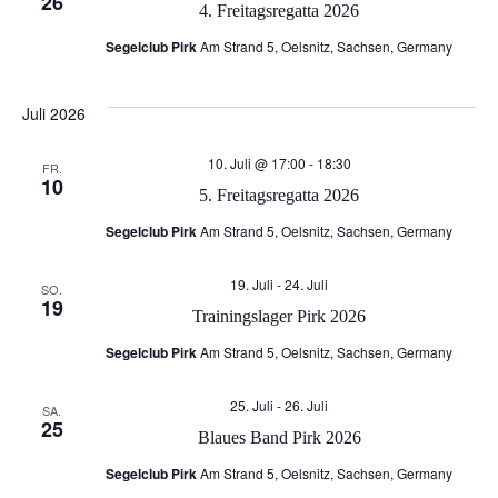
e
26
4. Freitagsregatta 2026
n
u
Segelclub Pirk
Am Strand 5, Oelsnitz, Sachsen, Germany
-
n
Juli 2026
N
d
10. Juli @ 17:00
-
18:30
FR.
a
10
5. Freitagsregatta 2026
A
v
Segelclub Pirk
Am Strand 5, Oelsnitz, Sachsen, Germany
n
i
19. Juli
-
24. Juli
SO.
19
s
Trainingslager Pirk 2026
g
Segelclub Pirk
Am Strand 5, Oelsnitz, Sachsen, Germany
i
a
25. Juli
-
26. Juli
SA.
c
25
t
Blaues Band Pirk 2026
h
Segelclub Pirk
Am Strand 5, Oelsnitz, Sachsen, Germany
i