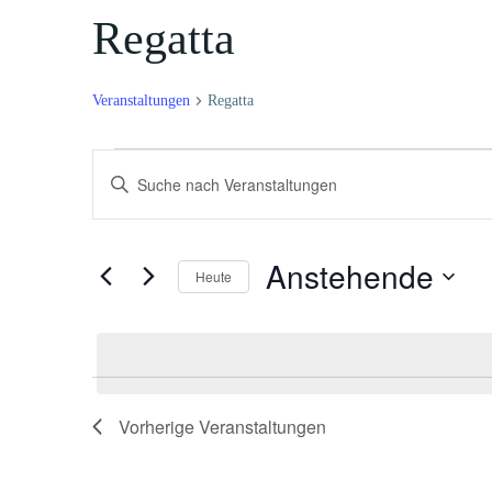
Regatta
Veranstaltungen
Regatta
Veranstaltungen
V
Bitte
Schlüsselwort
e
eingeben.
Suche
Anstehende
r
Heute
nach
Datum
Veranstaltungen
a
wählen.
Schlüsselwort.
n
s
Vorherige
Veranstaltungen