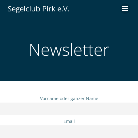
Zum
Segelclub Pirk e.V.
Inhalt
springen
Newsletter
Vorname oder ganzer Name
Email