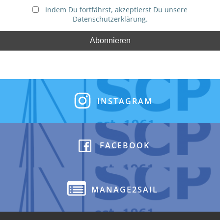
Indem Du fortfährst, akzeptierst Du unsere
Datenschutzerklärung.
INSTAGRAM
FACEBOOK
MANAGE2SAIL