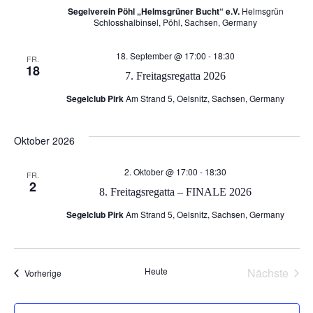
Segelverein Pöhl „Helmsgrüner Bucht“ e.V.
Helmsgrün
g
A
Schlosshalbinsel, Pöhl, Sachsen, Germany
e
n
18. September @ 17:00
-
18:30
FR.
18
7. Freitagsregatta 2026
n
s
Segelclub Pirk
Am Strand 5, Oelsnitz, Sachsen, Germany
S
i
Oktober 2026
c
u
2. Oktober @ 17:00
-
18:30
FR.
h
c
2
8. Freitagsregatta – FINALE 2026
t
Segelclub Pirk
Am Strand 5, Oelsnitz, Sachsen, Germany
h
e
e
Heute
Nächste
Veranstaltungen
n
Vorherige
u
Veransta
-