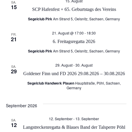
r
15. August
SA.
15
a
SCP Hafenfest + 65. Geburtstags des Vereins
a
Segelclub Pirk
Am Strand 5, Oelsnitz, Sachsen, Germany
n
n
21. August @ 17:00
-
18:30
FR.
s
21
s
6. Freitagsregatta 2026
t
Segelclub Pirk
Am Strand 5, Oelsnitz, Sachsen, Germany
t
a
29. August
-
30. August
SA.
a
29
Goldener Finn und FD 2026 29.08.2026 – 30.08.2026
l
l
Segelclub Handwerk Plauen
Hauptstraße, Pöhl, Sachsen,
Germany
t
t
u
September 2026
u
n
12. September
-
13. September
SA.
12
n
Langstreckenregatta & Blaues Band der Talsperre Pöhl
g