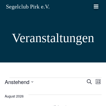
Zum
Segelclub Pirk e.V.
Inhalt
springen
Veranstaltungen
Anstehend
V
Veranstaltungen
V
Suche
Liste
Datum
e
e
wählen.
August 2026
r