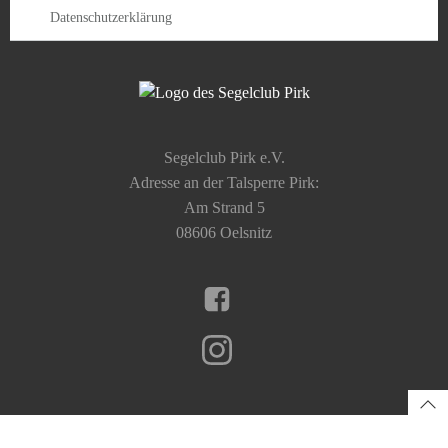
Datenschutzerklärung
Segelclub Pirk e.V.
Adresse an der Talsperre Pirk:
Am Strand 5
08606 Oelsnitz