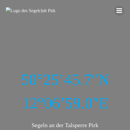
Zum
Inhalt
springen
50°25’45.7″N
12°06’59.0″E
Segeln an der Talsperre Pirk