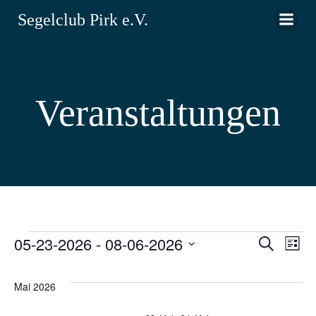
Zum
Segelclub Pirk e.V.
Inhalt
springen
Veranstaltungen
05-23-2026
 - 
08-06-2026
V
Veranstaltungen
V
Suche
Liste
Datum
e
e
wählen.
Mai 2026
r