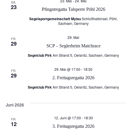
r
23. Mai
-
24. Mai
SA.
23
a
Pfingstregatta Talsperre Pöhl 2026
a
Segelsportgemeinschaft Mylau
Schloßhalbinsel, Pöhl,
n
Sachsen, Germany
n
s
29. Mai
s
FR.
29
SCP – Seglerheim Matchrace
t
t
Segelclub Pirk
Am Strand 5, Oelsnitz, Sachsen, Germany
a
a
29. Mai @ 17:00
-
18:30
FR.
l
29
2. Freitagsregatta 2026
l
Segelclub Pirk
Am Strand 5, Oelsnitz, Sachsen, Germany
t
t
u
Juni 2026
u
n
12. Juni @ 17:00
-
18:30
FR.
12
n
3. Freitagsregatta 2026
g