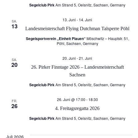
Segelclub Pirk
Am Strand 5, Oelsnitz, Sachsen, Germany
g
A
13. Juni
-
14. Juni
e
SA.
n
13
Landesmeisterschaft Flying Dutchman Talsperre Pöhl
n
s
Segelsportverein „Einheit Plauen“
Möschwitz – Hauptstr. 51,
Pöhl, Sachsen, Germany
S
i
20. Juni
-
21. Juni
SA.
20
c
u
26. Pirker Finntage 2026 – Landesmeisterschaft
Sachsen
h
c
Segelclub Pirk
Am Strand 5, Oelsnitz, Sachsen, Germany
t
h
26. Juni @ 17:00
-
18:30
FR.
26
e
4. Freitagsregatta 2026
e
Segelclub Pirk
Am Strand 5, Oelsnitz, Sachsen, Germany
n
u
-
Juli 2026