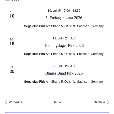
n
N
10. Juli @ 17:00
-
18:30
FR.
d
10
5. Freitagsregatta 2026
a
A
Segelclub Pirk
Am Strand 5, Oelsnitz, Sachsen, Germany
v
n
19. Juli
-
24. Juli
SO.
19
i
Trainingslager Pirk 2026
s
Segelclub Pirk
Am Strand 5, Oelsnitz, Sachsen, Germany
g
i
a
25. Juli
-
26. Juli
SA.
25
Blaues Band Pirk 2026
c
t
Segelclub Pirk
Am Strand 5, Oelsnitz, Sachsen, Germany
h
i
t
o
Veranstaltungen
Veran
Vorherige
Heute
Nächste