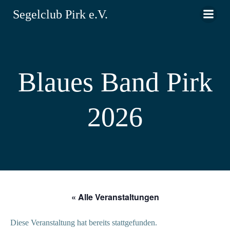
Zum
Segelclub Pirk e.V.
Inhalt
springen
Blaues Band Pirk
2026
« Alle Veranstaltungen
Diese Veranstaltung hat bereits stattgefunden.