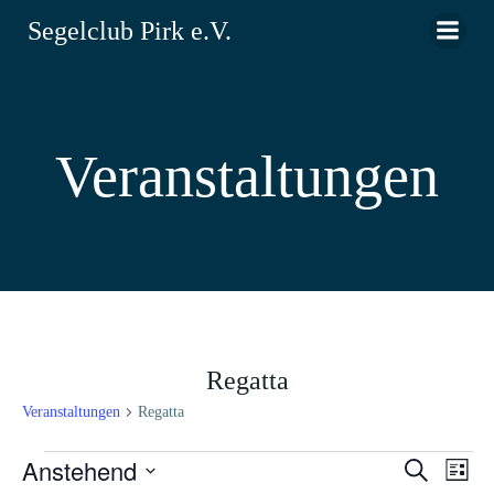
Zum
Segelclub Pirk e.V.
Inhalt
springen
Veranstaltungen
Regatta
Veranstaltungen
Regatta
Veranstaltungen
Anstehend
V
V
Suche
Liste