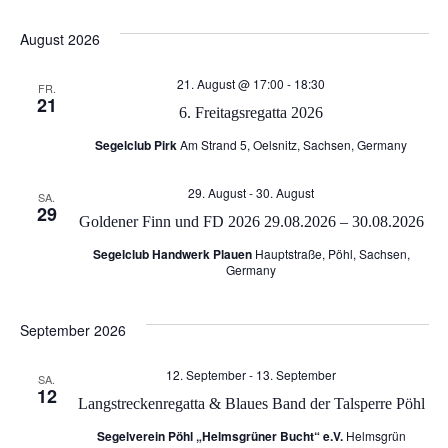
Datum
e
e
wählen.
August 2026
r
r
21. August @ 17:00
-
18:30
FR.
21
a
6. Freitagsregatta 2026
a
Segelclub Pirk
Am Strand 5, Oelsnitz, Sachsen, Germany
n
n
29. August
-
30. August
SA.
s
29
s
Goldener Finn und FD 2026 29.08.2026 – 30.08.2026
t
Segelclub Handwerk Plauen
Hauptstraße, Pöhl, Sachsen,
t
Germany
a
a
September 2026
l
l
12. September
-
13. September
t
SA.
12
Langstreckenregatta & Blaues Band der Talsperre Pöhl
t
u
Segelverein Pöhl „Helmsgrüner Bucht“ e.V.
Helmsgrün