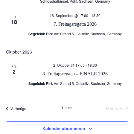
Schlosshalbinsel, Pöhl, Sachsen, Germany
u
n
18. September @ 17:00
-
18:30
n
FR.
g
18
7. Freitagsregatta 2026
g
A
Segelclub Pirk
Am Strand 5, Oelsnitz, Sachsen, Germany
e
n
Oktober 2026
n
s
2. Oktober @ 17:00
-
18:30
FR.
2
S
i
8. Freitagsregatta – FINALE 2026
Segelclub Pirk
Am Strand 5, Oelsnitz, Sachsen, Germany
c
u
h
c
Heute
Nächste
Veranstaltungen
Vorherige
Veransta
t
h
e
Kalender abonnieren