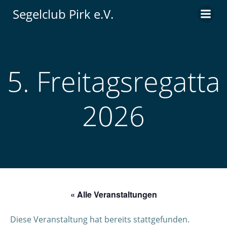
Zum
Segelclub Pirk e.V.
Inhalt
springen
5. Freitagsregatta
2026
« Alle Veranstaltungen
Diese Veranstaltung hat bereits stattgefunden.