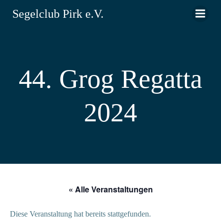
Zum
Segelclub Pirk e.V.
Inhalt
springen
44. Grog Regatta
2024
« Alle Veranstaltungen
Diese Veranstaltung hat bereits stattgefunden.