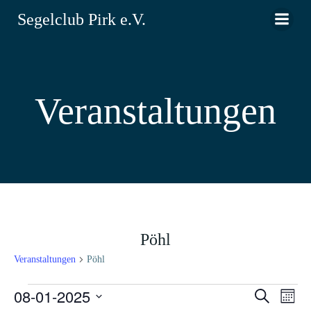
Zum
Segelclub Pirk e.V.
Inhalt
springen
Veranstaltungen
Pöhl
Veranstaltungen
Pöhl
Veranstaltungen
08-01-2025
V
V
Suche
Monat