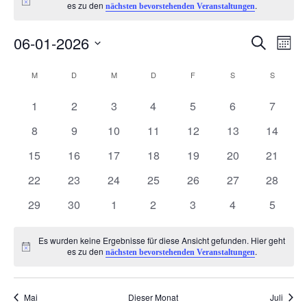
Hinweis
es zu den
.
nächsten bevorstehenden Veranstaltungen
06-01-2026
V
V
Suche
Monat
Datum
e
K
e
M
MONTAG
D
DIENSTAG
M
MITTWOCH
D
DONNERSTAG
F
FREITAG
S
SAMSTAG
S
SONNTA
wählen.
r
0
0
0
0
0
0
0
a
1
2
3
4
5
6
7
r
Veranstaltungen
Veranstaltungen
Veranstaltungen
Veranstaltungen
Veranstaltungen
Veranstaltunge
Veranst
0
0
0
0
0
0
0
8
9
10
11
12
13
14
a
l
a
Veranstaltungen
Veranstaltungen
Veranstaltungen
Veranstaltungen
Veranstaltungen
Veranstaltungen
Veranst
0
0
0
0
0
0
0
15
16
17
18
19
20
21
n
Veranstaltungen
Veranstaltungen
Veranstaltungen
Veranstaltungen
Veranstaltungen
Veranstaltungen
Veranst
e
n
0
0
0
0
0
0
0
22
23
24
25
26
27
28
Veranstaltungen
Veranstaltungen
Veranstaltungen
Veranstaltungen
Veranstaltungen
Veranstaltungen
Veranst
s
0
0
0
0
0
0
0
n
29
30
1
2
3
4
5
s
Veranstaltungen
Veranstaltungen
Veranstaltungen
Veranstaltungen
Veranstaltungen
Veranstaltunge
Veranst
t
d
t
Es wurden keine Ergebnisse für diese Ansicht gefunden. Hier geht
Hinweis
es zu den
.
nächsten bevorstehenden Veranstaltungen
a
e
a
l
Mai
Dieser Monat
Juli