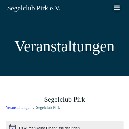
Zum
Segelclub Pirk e.V.
Inhalt
springen
Veranstaltungen
Segelclub Pirk
Veranstaltungen
Segelclub Pirk
Veranstaltungen
Es wurden keine Ergebnisse gefunden.