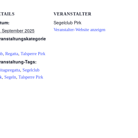
ETAILS
VERANSTALTER
tum:
Segelclub Pirk
. September 2025
Veranstalter-Website anzeigen
ranstaltungskategorie
,
,
ub
Regatta
Talsperre Pirk
ranstaltung-Tags:
,
itagsregatta
Segelclub
,
,
k
Segeln
Talsperre Pirk