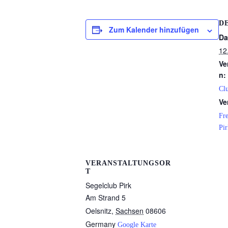
D
Zum Kalender hinzufügen
Da
12
Ve
n:
Cl
Ve
Fre
Pir
VERANSTALTUNGSOR
T
Segelclub Pirk
Am Strand 5
Oelsnitz
,
Sachsen
08606
Germany
Google Karte