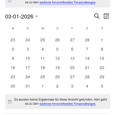
Hinweis
es zu den
.
nächsten bevorstehenden Veranstaltungen
03-01-2026
V
V
Suche
Monat
Datum
e
K
e
M
MONTAG
D
DIENSTAG
M
MITTWOCH
D
DONNERSTAG
F
FREITAG
S
SAMSTAG
S
SONNTA
wählen.
r
0
0
0
0
0
0
0
a
23
24
25
26
27
28
1
r
Veranstaltungen
Veranstaltungen
Veranstaltungen
Veranstaltungen
Veranstaltungen
Veranstaltungen
Veranst
0
0
0
0
0
0
0
2
3
4
5
6
7
8
a
l
a
Veranstaltungen
Veranstaltungen
Veranstaltungen
Veranstaltungen
Veranstaltungen
Veranstaltunge
Veranst
0
0
0
0
0
0
0
9
10
11
12
13
14
15
n
Veranstaltungen
Veranstaltungen
Veranstaltungen
Veranstaltungen
Veranstaltungen
Veranstaltungen
Veranst
e
n
0
0
0
0
0
0
0
16
17
18
19
20
21
22
Veranstaltungen
Veranstaltungen
Veranstaltungen
Veranstaltungen
Veranstaltungen
Veranstaltungen
Veranst
s
0
0
0
0
0
0
0
n
23
24
25
26
27
28
29
s
Veranstaltungen
Veranstaltungen
Veranstaltungen
Veranstaltungen
Veranstaltungen
Veranstaltungen
Veranst
t
0
0
0
0
0
0
0
30
31
1
2
3
4
5
d
t
Veranstaltungen
Veranstaltungen
Veranstaltungen
Veranstaltungen
Veranstaltungen
Veranstaltunge
Veranst
a
Es wurden keine Ergebnisse für diese Ansicht gefunden. Hier geht
e
a
Hinweis
es zu den
.
nächsten bevorstehenden Veranstaltungen
l