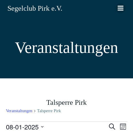
Zum
Segelclub Pirk e.V.
Inhalt
springen
Veranstaltungen
Talsperre Pirk
Veranstaltungen
Talsperre Pirk
Veranstaltungen
08-01-2025
V
V
Suche
Monat