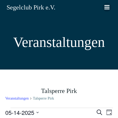
Zum
Segelclub Pirk e.V.
Inhalt
springen
Veranstaltungen
Talsperre Pirk
Veranstaltungen
Talsperre Pirk
Veranstaltungen
05-14-2025
V
V
Suche
Tag