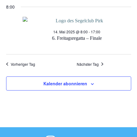
Datum
für
e
8:00
e
wählen.
r
14.
r
14. Mai 2025 @ 8:00
-
17:00
a
Mai
a
6. Freitagsregatta – Finale
n
2025
n
s
Vorheriger Tag
Nächster Tag
s
t
t
Kalender abonnieren
a
a
l
l
t
t
u