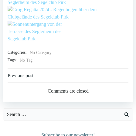
Categories:
No Category
Tags:
No Tag
Post
Previous post
navigation
Comments are closed
Search
for:
Subscribe to our newsletter!