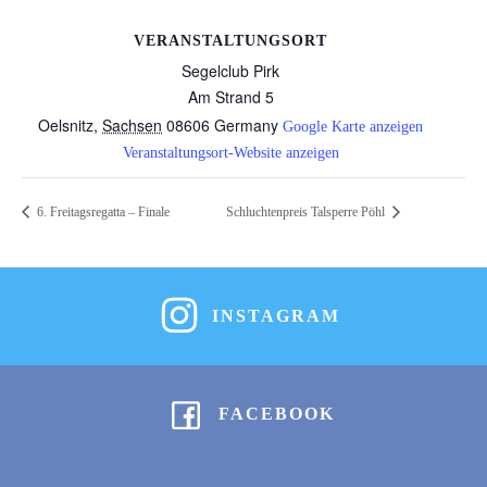
VERANSTALTUNGSORT
Segelclub Pirk
Am Strand 5
Oelsnitz
,
Sachsen
08606
Germany
Google Karte anzeigen
Veranstaltungsort-Website anzeigen
6. Freitagsregatta – Finale
Schluchtenpreis Talsperre Pöhl
INSTAGRAM
FACEBOOK