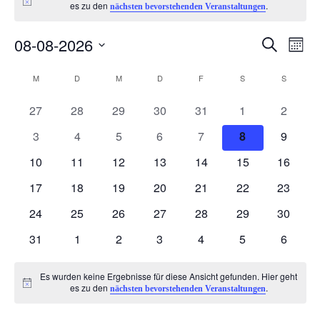
Hinweis
es zu den
.
nächsten bevorstehenden Veranstaltungen
08-08-2026
V
V
Suche
Monat
Datum
e
K
e
M
MONTAG
D
DIENSTAG
M
MITTWOCH
D
DONNERSTAG
F
FREITAG
S
SAMSTAG
S
SONNTA
wählen.
r
0
0
0
0
0
0
0
a
27
28
29
30
31
1
2
r
Veranstaltungen
Veranstaltungen
Veranstaltungen
Veranstaltungen
Veranstaltungen
Veranstaltunge
Veranst
0
0
0
0
0
0
0
3
4
5
6
7
8
9
a
l
a
Veranstaltungen
Veranstaltungen
Veranstaltungen
Veranstaltungen
Veranstaltungen
Veranstaltung
Veranst
0
0
0
0
0
0
0
10
11
12
13
14
15
16
n
Veranstaltungen
Veranstaltungen
Veranstaltungen
Veranstaltungen
Veranstaltungen
Veranstaltungen
Veranst
e
n
0
0
0
0
0
0
0
17
18
19
20
21
22
23
Veranstaltungen
Veranstaltungen
Veranstaltungen
Veranstaltungen
Veranstaltungen
Veranstaltungen
Veranst
s
0
0
0
0
0
0
0
n
24
25
26
27
28
29
30
s
Veranstaltungen
Veranstaltungen
Veranstaltungen
Veranstaltungen
Veranstaltungen
Veranstaltungen
Veranst
t
0
0
0
0
0
0
0
31
1
2
3
4
5
6
d
t
Veranstaltungen
Veranstaltungen
Veranstaltungen
Veranstaltungen
Veranstaltungen
Veranstaltunge
Veranst
a
Es wurden keine Ergebnisse für diese Ansicht gefunden. Hier geht
e
a
Hinweis
es zu den
.
nächsten bevorstehenden Veranstaltungen
l