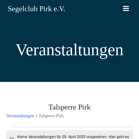
Zum
Segelclub Pirk e.V.
Inhalt
springen
Veranstaltungen
Talsperre Pirk
Veranstaltungen
Talsperre Pirk
Veranstaltungen
Keine Veranstaltungen für 29. April 2025 vorgesehen. Hier geht es