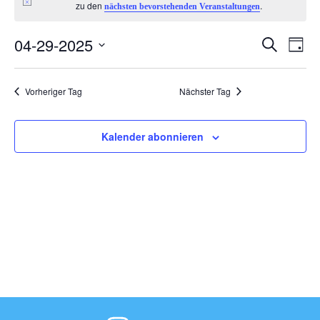
Hinweis
zu den
.
nächsten bevorstehenden Veranstaltungen
für
04-29-2025
V
V
Suche
29.
Tag
Datum
e
e
April
wählen.
Vorheriger Tag
Nächster Tag
r
r
2025
Kalender abonnieren
a
a
n
n
s
s
t
t
a
a
l