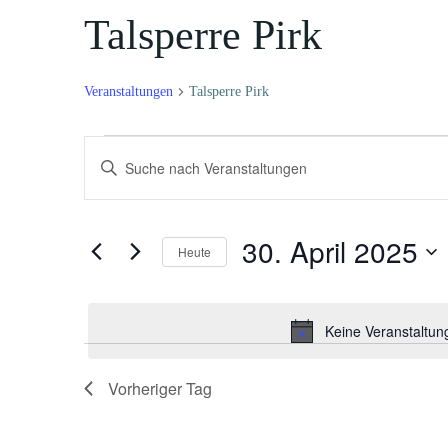
Talsperre Pirk
Veranstaltungen
Talsperre Pirk
Veranstaltungen
V
Bitte
Schlüsselwort
für
e
eingeben.
Suche
30. April 2025
30.
r
Heute
nach
Datum
Veranstaltungen
April
a
wählen.
Schlüsselwort.
Keine Veranstaltun
2025
n
s
Vorheriger Tag