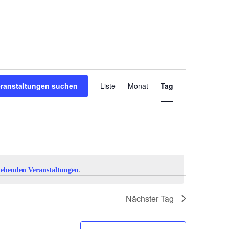
V
eranstaltungen suchen
Liste
Monat
Tag
e
r
a
n
.
tehenden Veranstaltungen
s
Nächster Tag
t