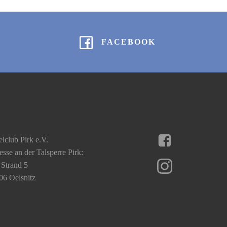
FACEBOOK
lclub Pirk e.V.
sse an der Talsperre Pirk:
Strand 5
06 Oelsnitz