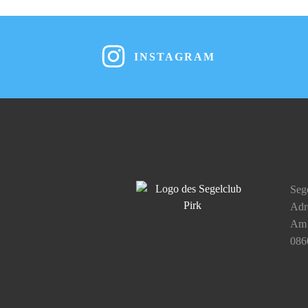
INSTAGRAM
Sege
Adre
Am 
086