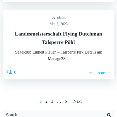
by
admin
Mai 2, 2026
Landesmeisterschaft Flying Dutchman
Talsperre Pöhl
Segelclub Einheit Plauen – Talsperre Pirk Details am
Manage2Sail
0
read more
Posts
Posts
Page
Page
Page
Page
1
2
3
…
6
Next
navigation
navigatio
Search