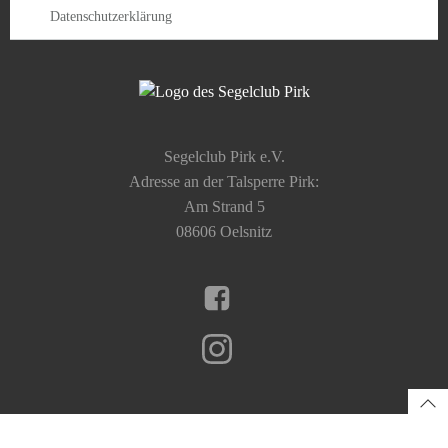
Datenschutzerklärung
Segelclub Pirk e.V.
Adresse an der Talsperre Pirk:
Am Strand 5
08606 Oelsnitz