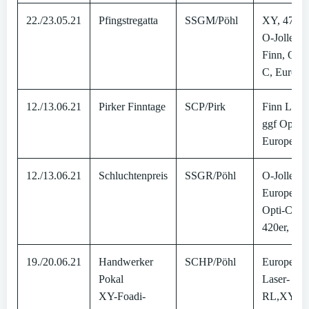
22./23.05.21
Pfingstregatta
SSGM/Pöhl
XY, 470er
O-Jolle,
Finn, Opti
C, Europe
12./13.06.21
Pirker Finntage
SCP/Pirk
Finn LM,
ggf Opti-C
Europe
12./13.06.21
Schluchtenpreis
SSGR/Pöhl
O-Jolle L
Europe,
Opti-C,
420er, Fin
19./20.06.21
Handwerker
SCHP/Pöhl
Europe-L
Pokal
Laser-
XY-Foadi-
RL,XY-R