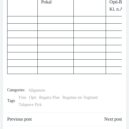
Pokal
Opti-B RL
Kl. n.A.
Categories:
Allgemein
Finn
Opti
Regatta Plan
Regatten im Vogtland
Tags:
Talsperre Pirk
Post
Post
Previous post
Next post