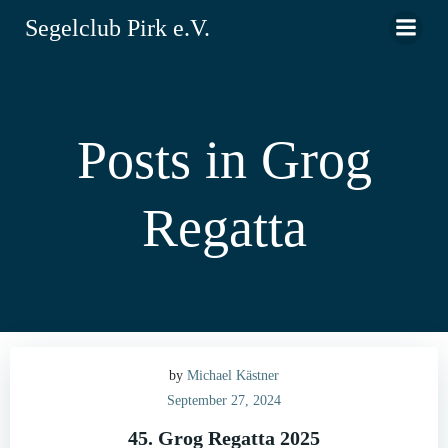
Zum
Segelclub Pirk e.V.
Inhalt
springen
Posts in Grog
Regatta
by
Michael Kästner
September 27, 2024
45. Grog Regatta 2025